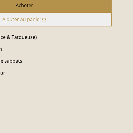
Acheter
Ajouter au panier
trice & Tatoueuse)
m
 de sabbats
mur