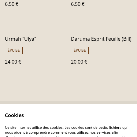
6,50 €
6,50 €
Urmah "Ulya"
Daruma Esprit Feuille (Bill)
ÉPUISÉ
ÉPUISÉ
24,00 €
20,00 €
Cookies
Contactez-nous
Conditions
Politique de
Politique de cookies
Ce site Internet utilise des cookies. Les cookies sont de petits fichiers qui
confidentialité
nous aident à comprendre comment vous utilisez nos services afin