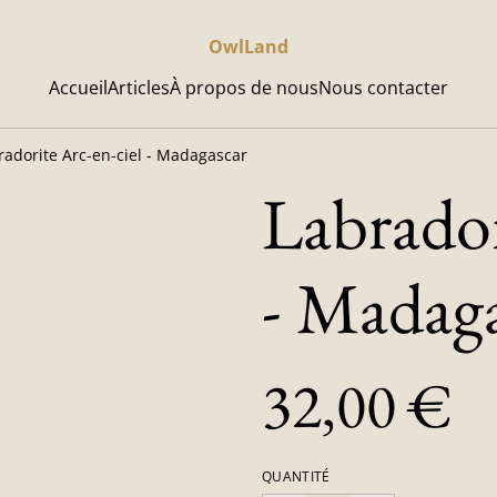
OwlLand
Accueil
Articles
À propos de nous
Nous contacter
radorite Arc-en-ciel - Madagascar
Labrador
- Madag
32,00 €
QUANTITÉ